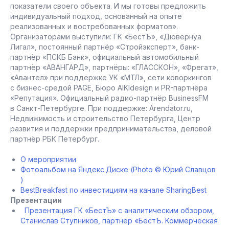
показатели своего объекта. И мы готовы предложить
индивидуальный подход, основанный на опыте
реализованных и востребованных форматов».
Организаторами выступили: ГК «БестЪ», «Дювернуа
Лигал», постоянный партнёр «Стройэксперт», банк-
партнёр «ПСКБ Банк», официальный автомобильный
партнёр «АВАНГАРД», партнёры: «ГЛАССКОН», «Фрегат»,
«Авантел» при поддержке УК «МТЛ», сети коворкингов
с бизнес-средой PAGE, Бюро AIKIdesign и PR-партнёра
«Репутация». Официальный радио-партнёр BusinessFM
в Санкт-Петербурге. При поддержке: Arendator.ru,
Недвижимость и строительство Петербурга, Центр
развития и поддержки предпринимательства, деловой
партнёр РБК Петербург.
О мероприятии
Фотоальбом на Яндекс.Диске (Photo © Юрий Славцов
)
BestBreakfast по инвестициям на канале SharingBest
Презентации
Презентация ГК «БестЪ» с аналитическим обзором,
Станислав Ступников, партнёр «БестЪ. Коммерческая