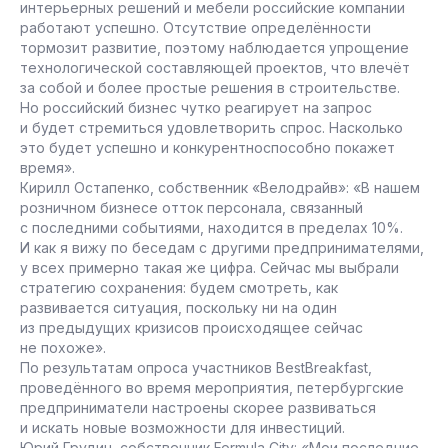
интерьерных решений и мебели российские компании
работают успешно. Отсутствие определённости
тормозит развитие, поэтому наблюдается упрощение
технологической составляющей проектов, что влечёт
за собой и более простые решения в строительстве.
Но российский бизнес чутко реагирует на запрос
и будет стремиться удовлетворить спрос. Насколько
это будет успешно и конкурентноспособно покажет
время».
Кирилл Остапенко, собственник «Велодрайв»: «В нашем
розничном бизнесе отток персонала, связанный
с последними событиями, находится в пределах 10%.
И как я вижу по беседам с другими предпринимателями,
у всех примерно такая же цифра. Сейчас мы выбрали
стратегию сохранения: будем смотреть, как
развивается ситуация, поскольку ни на один
из предыдущих кризисов происходящее сейчас
не похоже».
По результатам опроса участников BestBreakfast,
проведённого во время мероприятия, петербургские
предприниматели настроены скорее развиваться
и искать новые возможности для инвестиций.
Юрий Грудин, собственник Formula City: «Мои последние