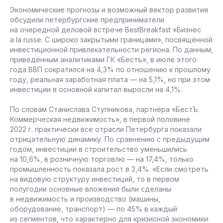
Экономические прогнозы и возможный вектор развития
обсудили петербургские предприниматели
на очередной деловой встрече BestBreakfast «Бизнес
a la russe. С широко закрытыми границами», посвящённой
инвестиционной привлекательности региона. По данным,
приведённым аналитиками ГК «Бестъ», в июле этого
года ВВП сократился на 4,3% по отношению к прошлому
году, реальная заработная плата — на 5,1%, но при этом
инвестиции в основной капитал выросли на 4,1%.
По словам Станислава Ступникова, партнёра «БестЪ.
Коммерческая недвижимость», в первой половине
2022 г. практически все отрасли Петербурга показали
отрицательную динамику. По сравнению с предыдущим
годом, инвестиции в строительство уменьшились
на 10,6%, в розничную торговлю — на 17,4%, только
промышленность показала рост в 2,4%. «Если смотреть
на видовую структуру инвестиций, то в первом
полугодии основные вложения были сделаны
в недвижимость и производство (машины,
оборудование, транспорт) — по 45% в каждый
из сегментов, что характерно для кризисной экономики.