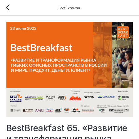
БестЪ события
BestBreakfast 65. «Развитие
и трансформация рынка