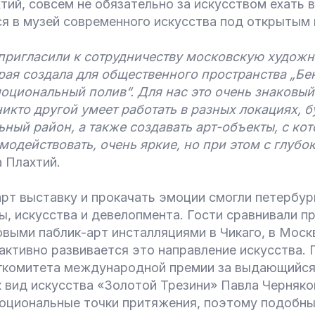
тий, совсем не обязательно за искусством ехать 
я в музей современного искусства под открытым 
 пригласили к сотрудничеству московскую худож
рая создала для общественного пространства „Бе
оциональный полив“. Для нас это очень знаковый
никто другой умеет работать в разных локациях, б
ный район, а также создавать арт-объекты, с ко
модействовать, очень яркие, но при этом с глуб
 Плахтий.
рт выставку и прокачать эмоции смогли петербур
ы, искусства и девелопмента. Гости сравнивали п
выми паблик-арт инсталляциями в Чикаго, в Москв
 активно развивается это направление искусства.
гкомитета международной премии за выдающийся
к вид искусства «Золотой Трезини» Павла Черняк
оциональные точки притяжения, поэтому подобны