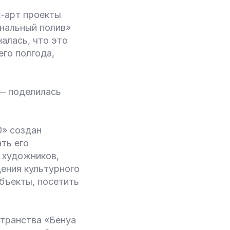
к-арт проекты
нальный полив»
алась, что это
его полгода,
 поделилась
0» создан
ть его
 художников,
ения культурного
бъекты, посетить
странства «Бенуа