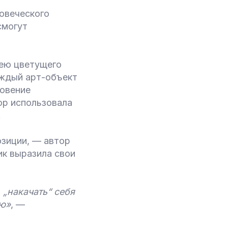
овеческого
смогут
дею цветущего
аждый арт-объект
новение
ор использовала
.
озиции, — автор
ик выразила свои
 „накачать“ себя
ию»
, —