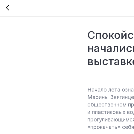
Спокойс
началис
выставк
Начало лета озн
Марины Звягинце
общественном пр
и пластиковых в
прогуливающимся
«прокачать» себ