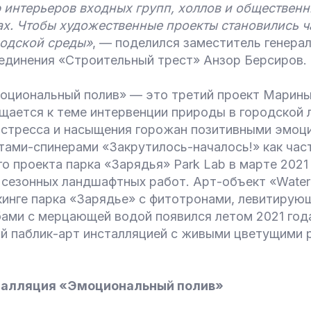
 интерьеров входных групп, холлов и общественн
х. Чтобы художественные проекты становились ч
одской среды»
, — поделился заместитель генера
единения «Строительный трест» Анзор Берсиров.
оциональный полив» — это третий проект Марины
ащается к теме интервенции природы в городской
 стресса и насыщения горожан позитивными эмоц
тами-спинерами «Закрутилось-началось!» как час
о проекта парка «Зарядья» Park Lab в марте 2021
 сезонных ландшафтных работ. Арт-объект «Water
кинге парка «Зарядье» с фитотронами, левитирую
ами с мерцающей водой появился летом 2021 года
ой паблик-арт инсталляцией с живыми цветущими 
талляция «Эмоциональный полив»