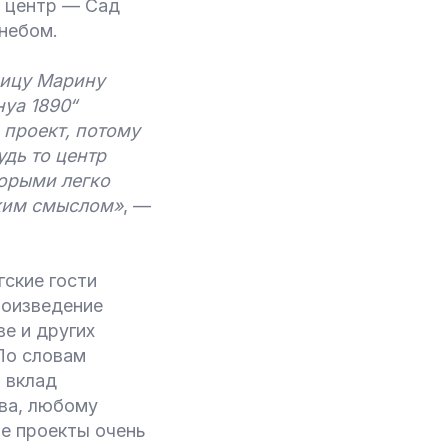
в центр — Сад
небом.
ницу Марину
нуа 1890“
 проект, потому
удь то центр
торыми легко
оким смыслом»
, —
гские гости
роизведение
е и других
 По словам
 вклад
ова, любому
е проекты очень