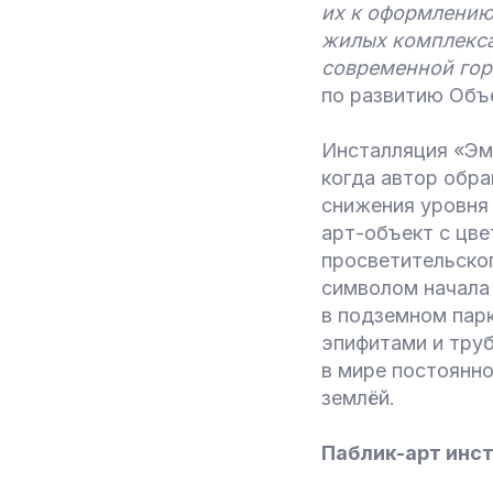
их к оформлению
жилых комплекса
современной гор
по развитию Объ
Инсталляция «Эм
когда автор обр
снижения уровня
арт-объект с цве
просветительског
символом начала
в подземном пар
эпифитами и труб
в мире постоянн
землёй.
Паблик-арт инс