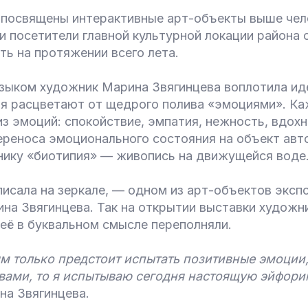
посвящены интерактивные арт-объекты выше чел
и посетители главной культурной локации района 
ь на протяжении всего лета.
зыком художник Марина Звягинцева воплотила и
ния расцветают от щедрого полива «эмоциями». К
з эмоций: спокойствие, эмпатия, нежность, вдох
ереноса эмоционального состояния на объект авт
нику «биотипия» — живопись на движущейся воде
исала на зеркале, — одном из арт-объектов эксп
на Звягинцева. Так на открытии выставки художн
её в буквальном смысле переполняли.
м только предстоит испытать позитивные эмоции,
вами, то я испытываю сегодня настоящую эйфор
на Звягинцева.