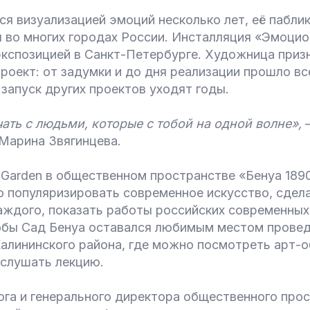
я визуализацией эмоций несколько лет, её пабли
 во многих городах России. Инсталляция «Эмоцио
экспозицией в Санкт-Петербурге. Художница призн
проект: от задумки и до дня реализации прошло вс
а запуск других проектов уходят годы.
ать с людьми, которые с тобой на одной волне»,
—
Марина Звягинцева.
 Garden в общественном пространстве «Бенуа 189
о популяризировать современное искусство, сдела
аждого, показать работы российских современных
тобы Сад Бенуа оставался любимым местом провед
алининского района, где можно посмотреть арт-о
ослушать лекцию.
ога и генерального директора общественного про