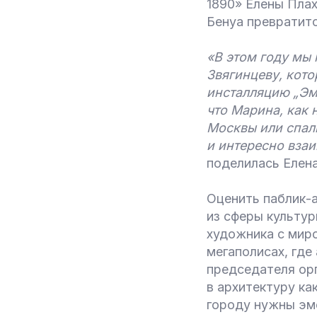
1890» Елены Плах
Бенуа превратитс
«В этом году мы
Звягинцеву, кото
инсталляцию „Эм
что Марина, как 
Москвы или спаль
и интересно взаи
поделилась Елена
Оценить паблик-а
из сферы культур
художника с миро
мегаполисах, где
председателя ор
в архитектуру ка
городу нужны эм