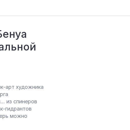
Бенуа
нальной
ик-арт художника
рга
… из спинеров
ок-гидрантов
перь можно