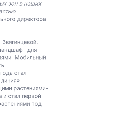
ых зон в наших
астью
льного директора
 Звягинцевой,
 ландшафт для
иями. Мобильный
ть
 года стал
 линия»
щими растениями-
 и стал первой
растениями под