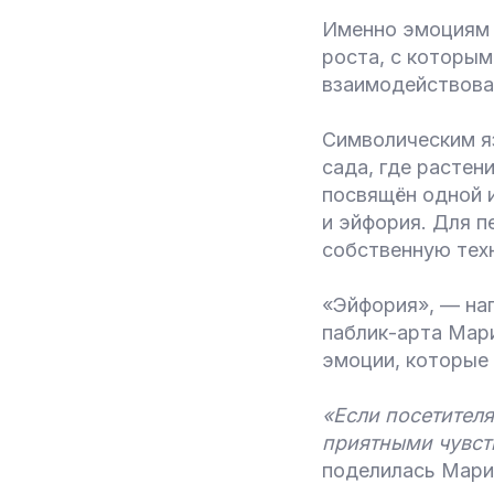
Именно эмоциям 
роста, с которым
взаимодействоват
Символическим я
сада, где расте
посвящён одной и
и эйфория. Для п
собственную тех
«Эйфория», — нап
паблик-арта Мари
эмоции, которые 
«Если посетителя
приятными чувст
поделилась Мари