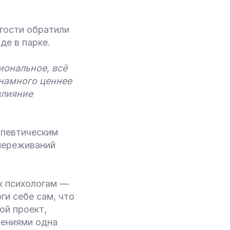
гости обратили
де в парке.
иональное, всё
 намного ценнее
влияние
апевтическим
переживаний
к психологам —
ги себе сам, что
ой проект,
лениями одна