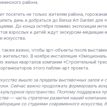
ининского района.
т посетить не только жителям района, горожанам
елить день и добраться до Benua Art Garden для 
циями. До конца октября помимо экспозиции инт
тов взрослых и детей ждут экскурсии-медиации и
и искусства.
, также важно, чтобы арт-объекты после выставк
о жительство. В ноябре инсталляция «Эмоциональ
 из жилых кварталов компании «Строительный тре
оорганизаторов этого паблик-арт проекта.
кусство вышло за пределы выставочных залов и с
зни. Сейчас важно продолжать формировать вокр
 культурное пространство. Поэтому поддержка пр
сства — часть стратегии развития нашей компани
аборации со студиями современного искусства, 