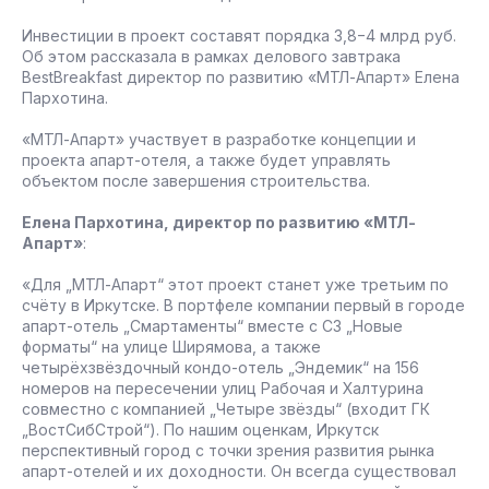
Инвестиции в проект составят порядка 3,8−4 млрд руб.
Об этом рассказала в рамках делового завтрака
BestBreakfast директор по развитию «МТЛ-Апарт» Елена
Пархотина.
«МТЛ-Апарт» участвует в разработке концепции и
проекта апарт-отеля, а также будет управлять
объектом после завершения строительства.
Елена Пархотина, директор по развитию «МТЛ-
Апарт»
:
«Для „МТЛ-Апарт“ этот проект станет уже третьим по
счёту в Иркутске. В портфеле компании первый в городе
апарт-отель „Смартаменты“ вместе с СЗ „Новые
форматы“ на улице Ширямова, а также
четырёхзвёздочный кондо-отель „Эндемик“ на 156
номеров на пересечении улиц Рабочая и Халтурина
совместно с компанией „Четыре звёзды“ (входит ГК
„ВостСибСтрой“). По нашим оценкам, Иркутск
перспективный город с точки зрения развития рынка
апарт-отелей и их доходности. Он всегда существовал