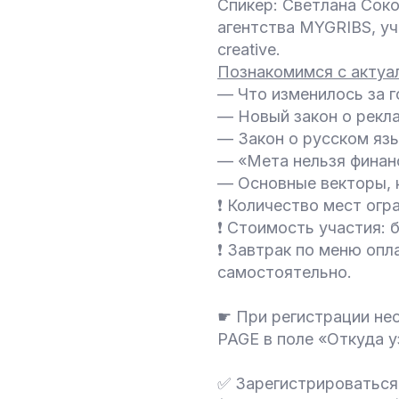
Спикер: Светлана Сок
агентства MYGRIBS, у
creative.
Познакомимся с актуа
— Что изменилось за г
— Новый закон о рекл
— Закон о русском язы
— «Мета нельзя финан
— Основные векторы, 
❗ Количество мест огр
❗ Стоимость участия: 
❗ Завтрак по меню опл
самостоятельно.
☛ При регистрации нео
PAGE в поле «Откуда у
✅ Зарегистрироваться