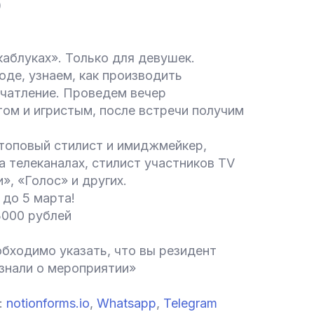
)
каблуках». Только для девушек.
оде, узнаем, как производить
ечатление. Проведем вечер
ом и игристым, после встречи получим
 топовый стилист и имиджмейкер,
а телеканалах, стилист участников TV
», «Голос» и других.
 до 5 марта!
3000 рублей
бходимо указать, что вы резидент
знали о мероприятии»
:
notionforms.io
,
Whatsapp
,
Telegram