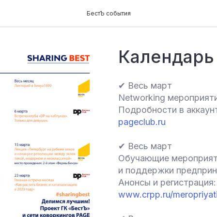
БестЪ события
Календарь
✔ Весь март
Networking мероприяти
Подробности в аккаунт
pageclub.ru
✔ Весь март
Обучающие мероприяти
и поддержки предпри
Анонсы и регистрация:
www.crpp.ru/meropriyati