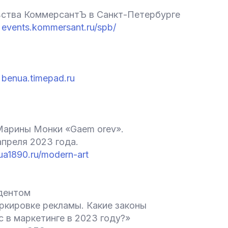
ства КоммерсантЪ в Санкт-Петербурге
:
events.kommersant.ru/spb/
:
benua.timepad.ru
арины Монки «Gaem orev».
апреля 2023 года.
nua1890.ru/modern-art
идентом
ркировке рекламы. Какие законы
с в маркетинге в 2023 году?»