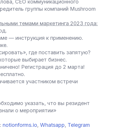
олова, CEO коммуникационного
чредитель группы компаний Mushroom
льными темами маркетинга 2023 года:
од.
аме — инструкция к применению.
ке.
сировать», где поставить запятую?
которые выбирает бизнес.
аничено! Регистрация до 2 марта!
бесплатно.
ачивается участником встречи
бходимо указать, что вы резидент
знали о мероприятии»
:
notionforms.io
,
Whatsapp
,
Telegram