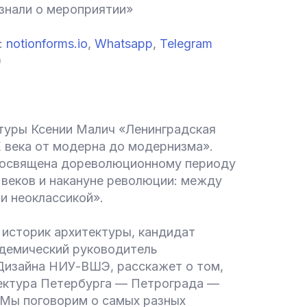
знали о мероприятии»
:
notionforms.io
,
Whatsapp
,
Telegram
)
ктуры Ксении Малич «Ленинградская
X века от модерна до модернизма».
посвящена дореволюционному периоду
 веков и накануне революции: между
и неоклассикой».
 историк архитектуры, кандидат
адемический руководитель
изайна НИУ-ВШЭ, расскажет о том,
тектура Петербурга — Петрограда —
 Мы поговорим о самых разных