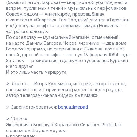
(бывшая Петра Лаврова) — квартира «Клуба-81», места
встреч, публичных чтений и музыкальных перфомансов.
Совсем рядом — Анненкирхе, превращённая
в кинотеатр «Спартак». Там Бродский увидел «Тарзана»
и «Дорогу на эшафот», а компания Тимура Новикова —
«Строгого юношу».
По соседству — музыкальный магазин, отмеченный
на карте Данилы Багрова. Через Кирочную — два дома
Бродского; прямо, не сворачивая с Рылеева, поэт шел
своей дорогой на эшафот — на суд 18 февраля 1964 года.
За углом — резиденция, где шумно тусовались Курехин
и его друзья.
И это лишь часть маршрута.
🎤 Лектор — Игорь Кузьмичев, историк, автор текстов,
специалист по истории ленинградского андеграунда,
автор телеграм-канала «Здесь был Майк».
✅ Зарегистрироваться:
benua.timepad
✔ 13 июля
Экскурсия в Большую Хоральную Синагогу. Public talk
с раввином Шаулем Бруком.
В программе: