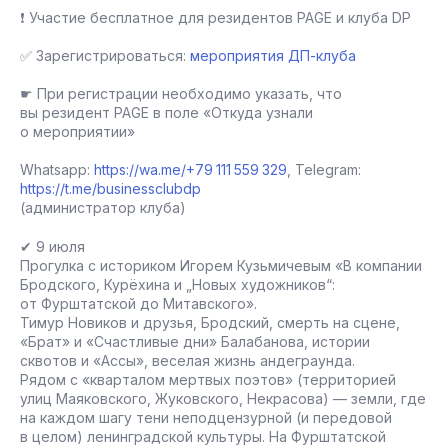
❗ Участие бесплатное для резидентов PAGE и клуба DP
✅ Зарегистрироваться:
мероприятия ДП-клуба
☛ При регистрации необходимо указать, что
вы резидент PAGE в поле «Откуда узнали
о мероприятии»
Whatsapp:
https://wa.me/+79 111 559 329
, Telegram:
https://t.me/businessclubdp
(администратор клуба)
✔ 9 июля
Прогулка с историком Игорем Кузьмичевым «В компании
Бродского, Курёхина и „Новых художников“:
от Фурштатской до Митавского».
Тимур Новиков и друзья, Бродский, смерть на сцене,
«Брат» и «Счастливые дни» Балабанова, истории
сквотов и «Ассы», веселая жизнь андеграунда.
Рядом с «кварталом мертвых поэтов» (территорией
улиц Маяковского, Жуковского, Некрасова) — земли, где
на каждом шагу тени неподцензурной (и передовой
в целом) ленинградской культуры. На Фурштатской