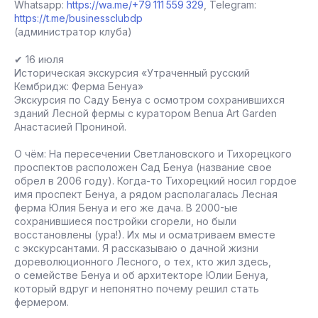
Whatsapp:
https://wa.me/+79 111 559 329
, Telegram:
https://t.me/businessclubdp
(администратор клуба)
✔ 16 июля
Историческая экскурсия «Утраченный русский
Кембридж: Ферма Бенуа»
Экскурсия по Саду Бенуа с осмотром сохранившихся
зданий Лесной фермы с куратором Benua Art Garden
Анастасией Прониной.
О чём: На пересечении Светлановского и Тихорецкого
проспектов расположен Сад Бенуа (название свое
обрел в 2006 году). Когда-то Тихорецкий носил гордое
имя проспект Бенуа, а рядом располагалась Лесная
ферма Юлия Бенуа и его же дача. В 2000-ые
сохранившиеся постройки сгорели, но были
восстановлены (ура!). Их мы и осматриваем вместе
с экскурсантами. Я рассказываю о дачной жизни
дореволюционного Лесного, о тех, кто жил здесь,
о семействе Бенуа и об архитекторе Юлии Бенуа,
который вдруг и непонятно почему решил стать
фермером.