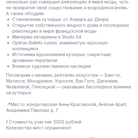
несколько раз совершил революцию в мире моды, чуть
не прекратил своё существование и возродился вновь.
А также обсудим:
Становление кутюрье: от Алжира до Диора
Открытие собственного модного дома и последнюю
революцию в мире французской моды
Империю вечеринок и Studio 54
Opéras-Ballets russes: знаменитую «русскую
коллекцию»
Источники вдохновения кутюрье: секретные
архивные переписки
Великое художественное наследие
Поговорим о великих деятелях искусства — Баксте,
Матиссе, Мондриане, Уорхоле, Ван Гоге, Дягилеве,
Яковлевой, Плисецкой — оказавших бесспорное влияние
на кутюрье.
📍Место: кондитерская Анны Красовской, Avenue Apart,
Академика Павлова д. 7
❗ Стоимость участия: 5000 рублей
Количество мест ограничено!