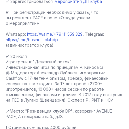
✅ Зарегистрироваться:
мероприятия ДП клуба
☛ При регистрации необходимо указать, что
вы резидент PAGE в поле «Откуда узнали
о мероприятии»
Whatsapp:
https://wa.me/+79 111 559 329
, Telegram:
https://t.me/businessclubdp
(администратор клуба)
✔ 20 июля
Игротренинг "Денежный поток"
Инвестиционная игра по принципам Р. Кийосаки
🎤 Модератор: Александр Лубанец, игропрактик
Cashflow c 17-летним опытом, трекер, финансовый
консультант-методист. За 17 лет провёл 2700+
игротренингов, 10 000+ часов сессий по работе
с мышлением, финансами и целями. В 2017 году выступил
на TED в Лугано (Швейцария). Эксперт РФРИТ и ФСИ.
📍Место: "Резиденция клуба DP", коворкинг AVENUE
PAGE, Аптекарская наб., д.18
❗ Стоимость участия: 4000 рублей